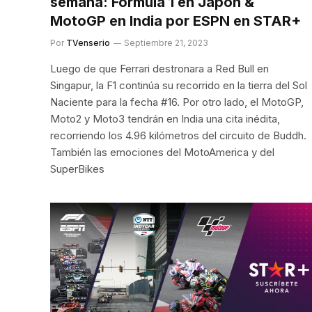
semana: Fórmula 1 en Japón &
MotoGP en India por ESPN en STAR+
Por
TVenserio
Septiembre 21, 2023
Luego de que Ferrari destronara a Red Bull en
Singapur, la F1 continúa su recorrido en la tierra del Sol
Naciente para la fecha #16. Por otro lado, el MotoGP,
Moto2 y Moto3 tendrán en India una cita inédita,
recorriendo los 4.96 kilómetros del circuito de Buddh.
También las emociones del MotoAmerica y del
SuperBikes