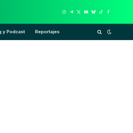
Instagram
Telegram
X
YouTube
Bluesky
TikTok
Facebook
(Twitter)
g y Podcast
Reportajes