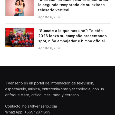
la segunda temporada de su exitosa
teleserie vertical
Agosto 6, 2026
“Súmate a lo que nos une”: Teletón
2026 lanzó su campaña presentando
spot, niño embajador e himno oficial
Agosto 6, 2026
TVenserio es un portal de información de televisión,
espectáculo, música, entretenimiento y tecnología, con un
enfoque claro, crítico, mesurado y cercano.
Contacto: hola@tvenserio.com
WhatsApp: +56942971899