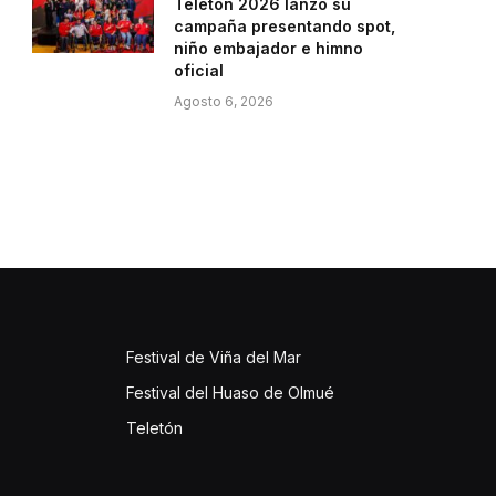
Teletón 2026 lanzó su
campaña presentando spot,
niño embajador e himno
oficial
Agosto 6, 2026
Festival de Viña del Mar
Festival del Huaso de Olmué
Teletón