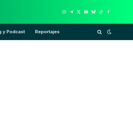
Instagram
Telegram
X
YouTube
Bluesky
TikTok
Facebook
(Twitter)
g y Podcast
Reportajes