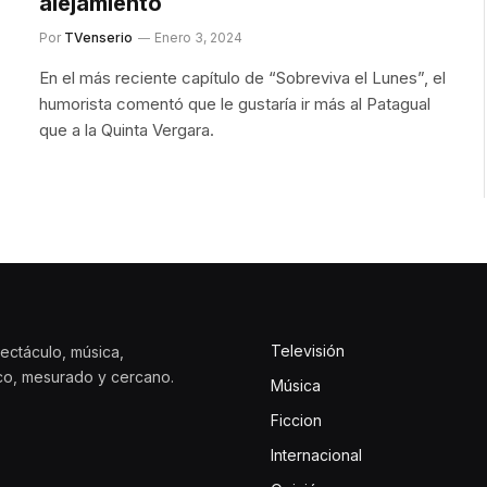
alejamiento
Por
TVenserio
Enero 3, 2024
En el más reciente capítulo de “Sobreviva el Lunes”, el
humorista comentó que le gustaría ir más al Patagual
que a la Quinta Vergara.
Televisión
ectáculo, música,
ico, mesurado y cercano.
Música
Ficcion
Internacional