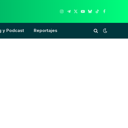
Instagram
Telegram
X
YouTube
Bluesky
TikTok
Facebook
(Twitter)
g y Podcast
Reportajes