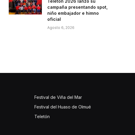
Teletón 2026 lanzó su
campaña presentando spot,
niño embajador e himno
oficial
Agosto 6, 2026
Festival de Viña del Mar
Festival del Huaso de Olmué
Teletón