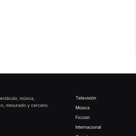
Televisión
ectáculo, música,
ico, mesurado y cercano.
Música
Ficcion
Internacional