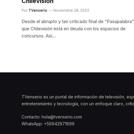
Chilevisión
Por
TVenserio
Noviembre 28, 2023
Desde el abrupto y tan criticado final de “Pasapalabra”
que Chilevisión está en deuda con los espacios de
concursos. Así…
TVenserio es un portal de información de televisión, esp
entretenimiento y tecnología, con un enfoque claro, crít
Contacto: hola@tvenserio.com
WhatsApp: +56942971899