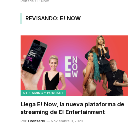
Portada
»
E! Now
REVISANDO:
E! NOW
STREAMING Y PODCAST
Llega E! Now, la nueva plataforma de
streaming de E! Entertainment
Por
TVenserio
Noviembre 8, 2023