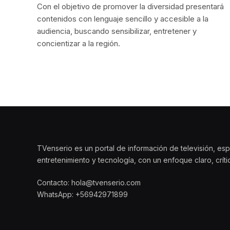
Con el objetivo de promover la diversidad presentará
contenidos con lenguaje sencillo y accesible a la
audiencia, buscando sensibilizar, entretener y
concientizar a la región.
TVenserio es un portal de información de televisión, esp
entretenimiento y tecnología, con un enfoque claro, crít
Contacto: hola@tvenserio.com
WhatsApp: +56942971899