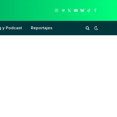
Instagram
Telegram
X
YouTube
Bluesky
TikTok
Facebook
(Twitter)
g y Podcast
Reportajes