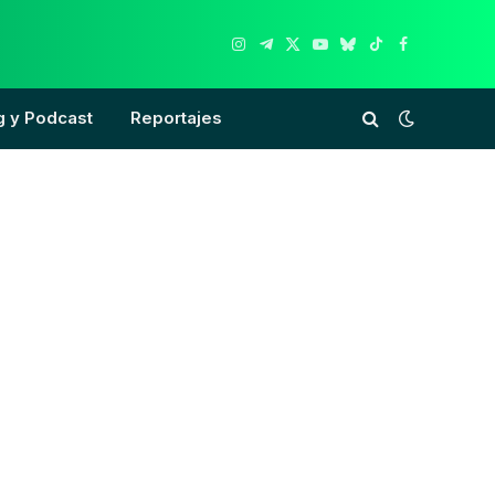
Instagram
Telegram
X
YouTube
Bluesky
TikTok
Facebook
(Twitter)
g y Podcast
Reportajes