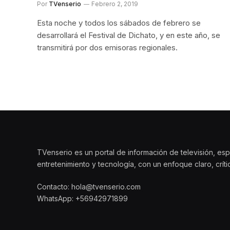
Por
TVenserio
Febrero 2, 2019
Esta noche y todos los sábados de febrero se
desarrollará el Festival de Dichato, y en este año, se
transmitirá por dos emisoras regionales.
TVenserio es un portal de información de televisión, esp
entretenimiento y tecnología, con un enfoque claro, crít
Contacto: hola@tvenserio.com
WhatsApp: +56942971899