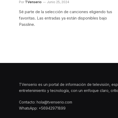
Por
TVenserio
Junio 25, 2024
Sé parte de la selección de canciones eligiendo tus
favoritas. Las entradas ya están disponibles bajo
Passline.
TVenserio es un portal de información de televisión, esp
entretenimiento y tecnología, con un enfoque claro, crít
Contacto: hola@tvenserio.com
WhatsApp: +56942971899