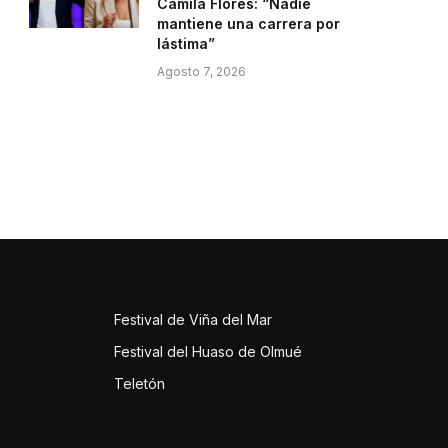
Camila Flores: “Nadie
mantiene una carrera por
lástima”
Agosto 7, 2026
Festival de Viña del Mar
Festival del Huaso de Olmué
Teletón