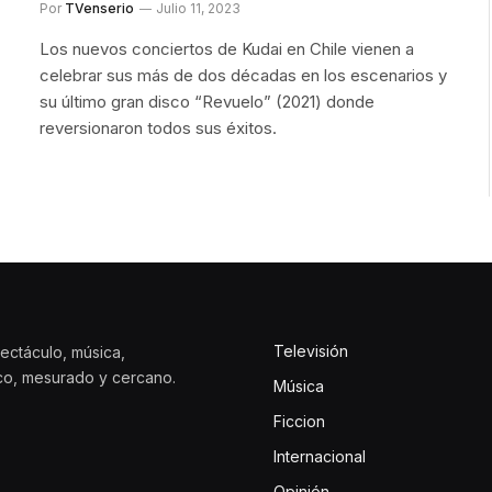
Por
TVenserio
Julio 11, 2023
Los nuevos conciertos de Kudai en Chile vienen a
celebrar sus más de dos décadas en los escenarios y
su último gran disco “Revuelo” (2021) donde
reversionaron todos sus éxitos.
Televisión
ectáculo, música,
ico, mesurado y cercano.
Música
Ficcion
Internacional
Opinión