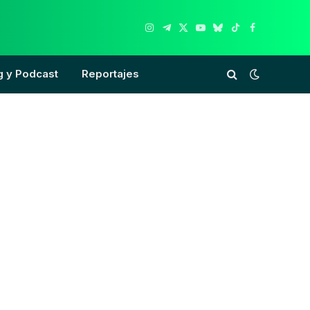
Instagram
Telegram
X
YouTube
Bluesky
TikTok
Facebook
(Twitter)
g y Podcast
Reportajes