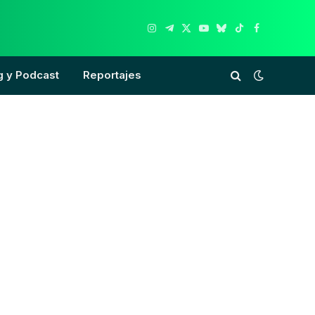
Instagram
Telegram
X
YouTube
Bluesky
TikTok
Facebook
(Twitter)
g y Podcast
Reportajes