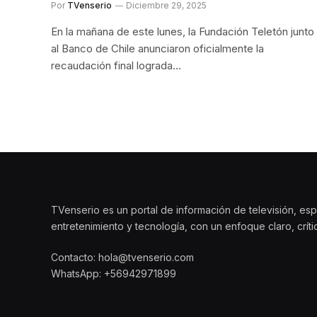
Por
TVenserio
Diciembre 29, 2025
En la mañana de este lunes, la Fundación Teletón junto
al Banco de Chile anunciaron oficialmente la
recaudación final lograda…
TVenserio es un portal de información de televisión, esp
entretenimiento y tecnología, con un enfoque claro, crít
Contacto: hola@tvenserio.com
WhatsApp: +56942971899