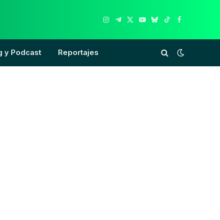
Instagram
Telegram
X
YouTube
Bluesky
TikTok
Facebook
(Twitter)
g y Podcast
Reportajes