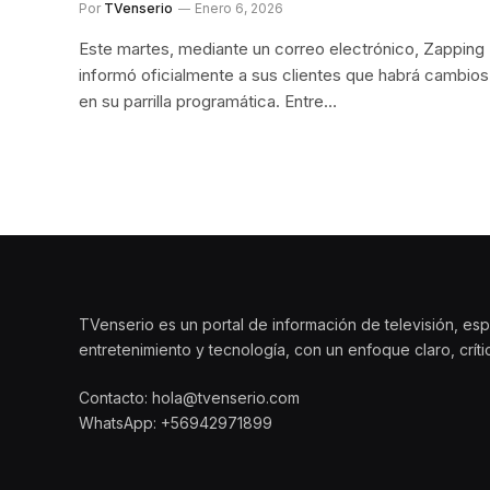
Por
TVenserio
Enero 6, 2026
Este martes, mediante un correo electrónico, Zapping
informó oficialmente a sus clientes que habrá cambios
en su parrilla programática. Entre…
TVenserio es un portal de información de televisión, esp
entretenimiento y tecnología, con un enfoque claro, crít
Contacto: hola@tvenserio.com
WhatsApp: +56942971899