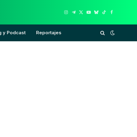
Instagram
Telegram
X
YouTube
Bluesky
TikTok
Facebook
(Twitter)
g y Podcast
Reportajes