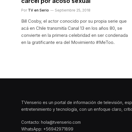
cárcel por acoso sexual
Por
TV en Serio
Septiembre 25, 2018
Bill Cosby, el actor conocido por su propia serie que
acá en Chile transmitía Canal 13 en los años 80, se
convierte en la primera celebridad en ser condenada
en la gratificante era del Movimiento #MeToo.
TVenserio es un portal de información de televisión, esp
entretenimiento y tecnología, con un enfoque claro, crít
Contacto: hola@tvenserio.com
WhatsApp: +56942971899