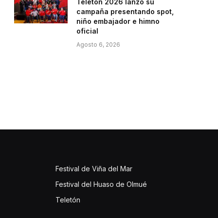
Teletón 2026 lanzó su
campaña presentando spot,
niño embajador e himno
oficial
Agosto 6, 2026
Festival de Viña del Mar
Festival del Huaso de Olmué
Teletón