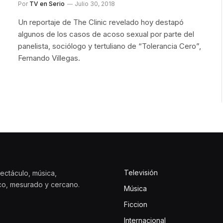
Por
TV en Serio
Julio 30, 2018
Un reportaje de The Clinic revelado hoy destapó
algunos de los casos de acoso sexual por parte del
panelista, sociólogo y tertuliano de “Tolerancia Cero”,
Fernando Villegas.
Televisión
ectáculo, música,
ico, mesurado y cercano.
Música
Ficcion
Internacional