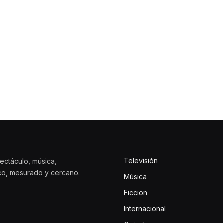
Televisión
ectáculo, música,
ico, mesurado y cercano.
Música
Ficcion
Internacional