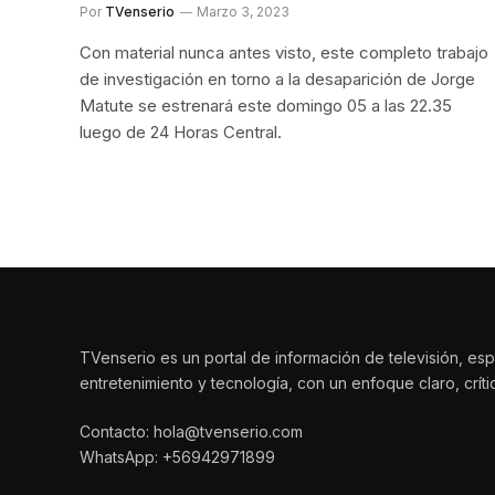
Por
TVenserio
Marzo 3, 2023
Con material nunca antes visto, este completo trabajo
de investigación en torno a la desaparición de Jorge
Matute se estrenará este domingo 05 a las 22.35
luego de 24 Horas Central.
TVenserio es un portal de información de televisión, esp
entretenimiento y tecnología, con un enfoque claro, crít
Contacto: hola@tvenserio.com
WhatsApp: +56942971899