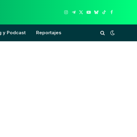
Instagram
Telegram
X
YouTube
Bluesky
TikTok
Facebook
(Twitter)
g y Podcast
Reportajes