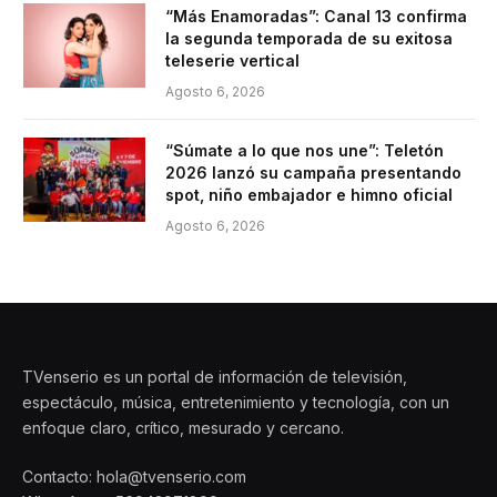
“Más Enamoradas”: Canal 13 confirma
la segunda temporada de su exitosa
teleserie vertical
Agosto 6, 2026
“Súmate a lo que nos une”: Teletón
2026 lanzó su campaña presentando
spot, niño embajador e himno oficial
Agosto 6, 2026
TVenserio es un portal de información de televisión,
espectáculo, música, entretenimiento y tecnología, con un
enfoque claro, crítico, mesurado y cercano.
Contacto: hola@tvenserio.com