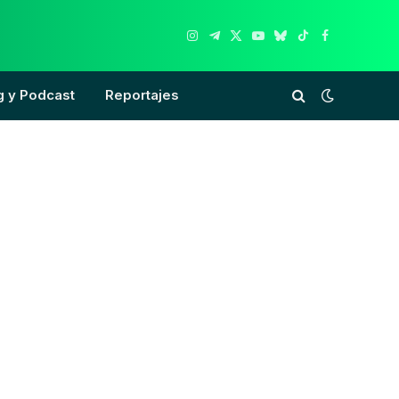
Instagram
Telegram
X
YouTube
Bluesky
TikTok
Facebook
(Twitter)
g y Podcast
Reportajes