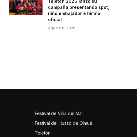
Teletón 2026 lanzó su
campaña presentando spot,
niño embajador e himno
oficial
Agosto 6, 2026
Festival de Viña del Mar
Festival del Huaso de Olmué
Teletón