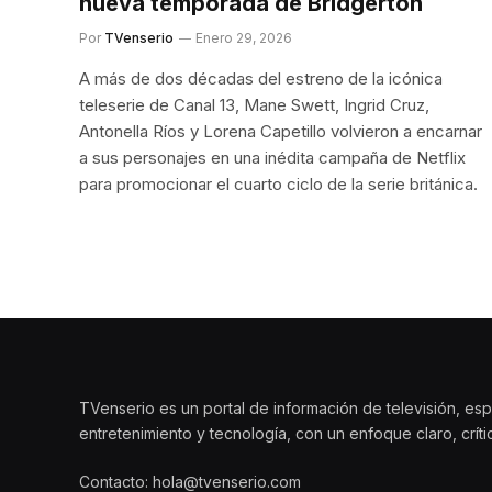
nueva temporada de Bridgerton
Por
TVenserio
Enero 29, 2026
A más de dos décadas del estreno de la icónica
teleserie de Canal 13, Mane Swett, Ingrid Cruz,
Antonella Ríos y Lorena Capetillo volvieron a encarnar
a sus personajes en una inédita campaña de Netflix
para promocionar el cuarto ciclo de la serie británica.
TVenserio es un portal de información de televisión, esp
entretenimiento y tecnología, con un enfoque claro, crít
Contacto: hola@tvenserio.com