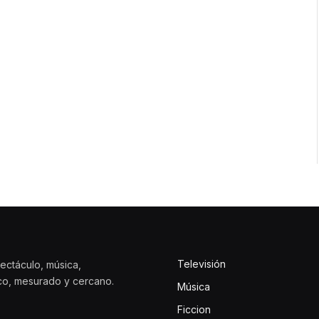
Televisión
ectáculo, música,
ico, mesurado y cercano.
Música
Ficcion