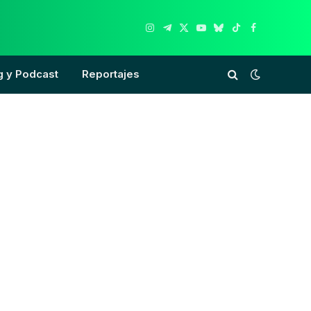
Instagram
Telegram
X
YouTube
Bluesky
TikTok
Facebook
(Twitter)
g y Podcast
Reportajes