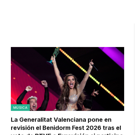
MÚSICA
La Generalitat Valenciana pone en
revisión el Benidorm Fest 2026 tras el