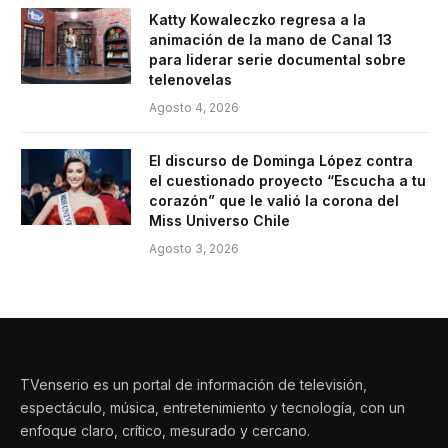
Katty Kowaleczko regresa a la
animación de la mano de Canal 13
para liderar serie documental sobre
telenovelas
Agosto 4, 2026
El discurso de Dominga López contra
el cuestionado proyecto “Escucha a tu
corazón” que le valió la corona del
Miss Universo Chile
Agosto 3, 2026
TVenserio es un portal de información de televisión,
espectáculo, música, entretenimiento y tecnología, con un
enfoque claro, crítico, mesurado y cercano.