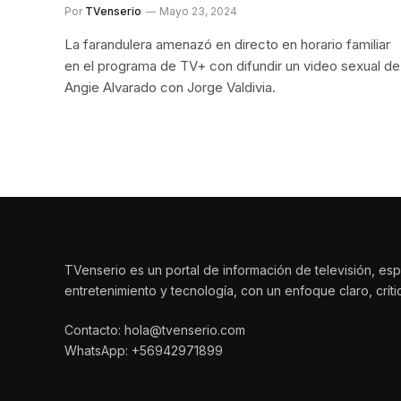
Por
TVenserio
Mayo 23, 2024
La farandulera amenazó en directo en horario familiar
en el programa de TV+ con difundir un video sexual de
Angie Alvarado con Jorge Valdivia.
TVenserio es un portal de información de televisión, esp
entretenimiento y tecnología, con un enfoque claro, crít
Contacto: hola@tvenserio.com
WhatsApp: +56942971899