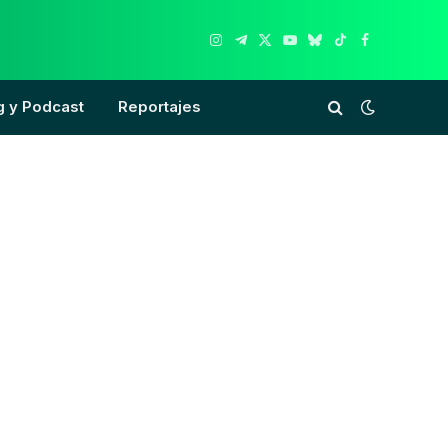
Instagram
Telegram
X
YouTube
Bluesky
TikTok
Facebook
(Twitter)
g y Podcast
Reportajes