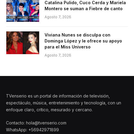
Catalina Pulido, Cuco Cerda y Mariela
Montero se suman a Fiebre de canto
Agosto 7, 2026
Viviana Nunes se disculpa con
Dominga López y le ofrece su apoyo
para el Miss Universo
Agosto 7, 2026
TVenserio es un portal de información de televisión,
espectáculo, música, entretenimiento y tecnología, con un
enfoque claro, crítico, mesurado y cercano.
Contacto: hola@tvenserio.com
WhatsApp: +56942971899