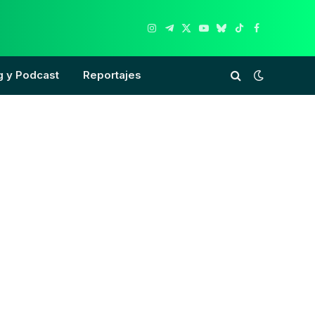
Instagram
Telegram
X
YouTube
Bluesky
TikTok
Facebook
(Twitter)
g y Podcast
Reportajes