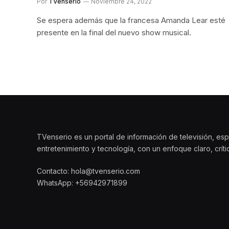
Por
TVenserio
Noviembre 24, 2022
Se espera además que la francesa Amanda Lear esté
presente en la final del nuevo show musical.
TVenserio es un portal de información de televisión, esp
entretenimiento y tecnología, con un enfoque claro, crít
Contacto: hola@tvenserio.com
WhatsApp: +56942971899