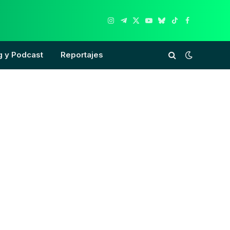
Instagram
Telegram
X
YouTube
Bluesky
TikTok
Facebook
(Twitter)
g y Podcast
Reportajes