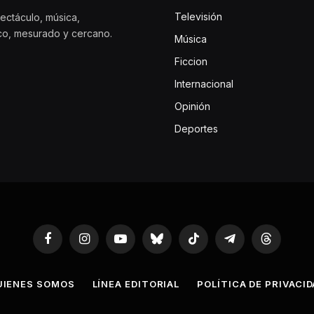
Televisión
ectáculo, música,
ico, mesurado y cercano.
Música
Ficcion
Internacional
Opinión
Deportes
Facebook
Instagram
YouTube
Bluesky
TikTok
Telegram
Threads
UIENES SOMOS
LÍNEA EDITORIAL
POLÍTICA DE PRIVACI