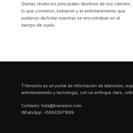
Qantas revela los principales destinos de sus clientes,
lo que comieron, bebieron y el entretenimiento que
pudieron disfrutar mientras se encontraban en el
tiempo de vuelo.
TVenserio es un portal de información de televisión, esp
entretenimiento y tecnología, con un enfoque claro, crít
Contacto: hola@tvenserio.com
WhatsApp: +56942971899