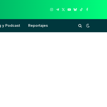
Instagram
Telegram
X
YouTube
Bluesky
TikTok
Facebook
(Twitter)
g y Podcast
Reportajes