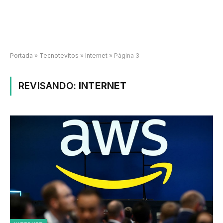
Portada
»
Tecnotevitos
»
Internet
»
Página 3
REVISANDO:
INTERNET