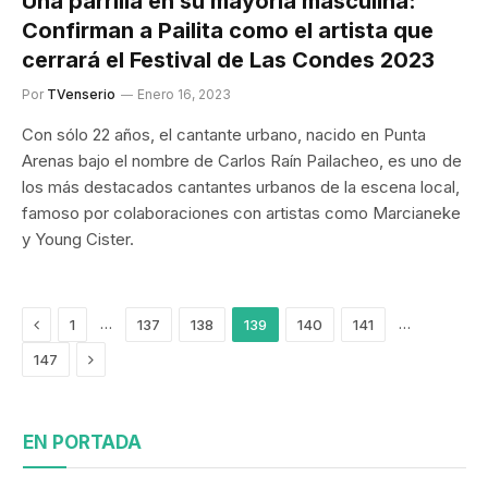
Una parrilla en su mayoría masculina:
Confirman a Pailita como el artista que
cerrará el Festival de Las Condes 2023
Por
TVenserio
Enero 16, 2023
Con sólo 22 años, el cantante urbano, nacido en Punta
Arenas bajo el nombre de Carlos Raín Pailacheo, es uno de
los más destacados cantantes urbanos de la escena local,
famoso por colaboraciones con artistas como Marcianeke
y Young Cister.
Previous
…
…
1
137
138
139
140
141
Siguiente
147
EN PORTADA