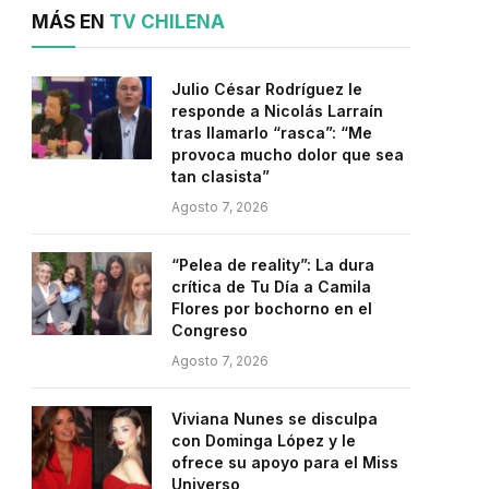
MÁS EN
TV CHILENA
Julio César Rodríguez le
responde a Nicolás Larraín
tras llamarlo “rasca”: “Me
provoca mucho dolor que sea
tan clasista”
Agosto 7, 2026
“Pelea de reality”: La dura
crítica de Tu Día a Camila
Flores por bochorno en el
Congreso
Agosto 7, 2026
Viviana Nunes se disculpa
con Dominga López y le
ofrece su apoyo para el Miss
Universo