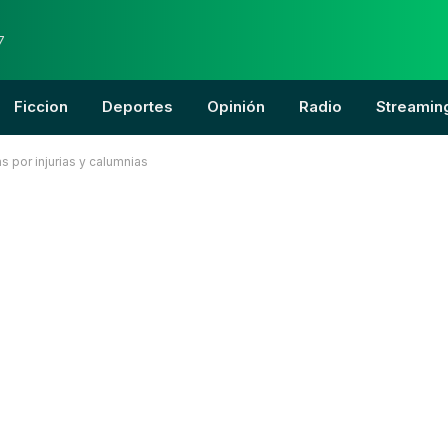
7
Ficcion
Deportes
Opinión
Radio
Streamin
s por injurias y calumnias