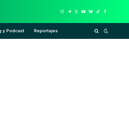
Instagram
Telegram
X
YouTube
Bluesky
TikTok
Facebook
(Twitter)
g y Podcast
Reportajes