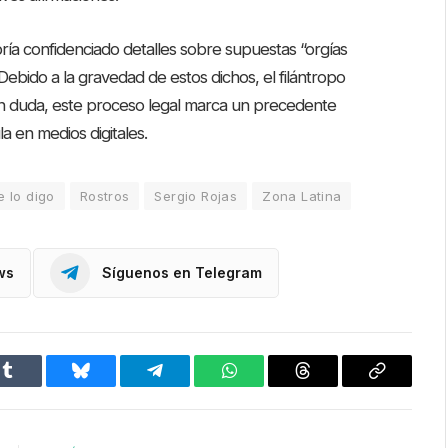
bría confidenciado detalles sobre supuestas “orgías
ebido a la gravedad de estos dichos, el filántropo
Sin duda, este proceso legal marca un precedente
a en medios digitales.
e lo digo
Rostros
Sergio Rojas
Zona Latina
ws
Síguenos en Telegram
Tumblr
Bluesky
Telegram
WhatsApp
Threads
Copiar
enlace