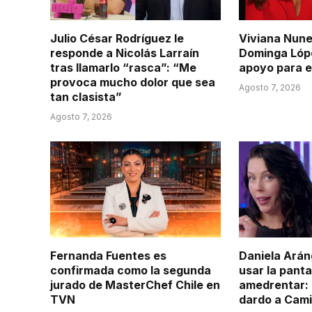
Julio César Rodríguez le
Viviana Nune
responde a Nicolás Larraín
Dominga Lópe
tras llamarlo “rasca”: “Me
apoyo para e
provoca mucho dolor que sea
Agosto 7, 2026
tan clasista”
Agosto 7, 2026
Fernanda Fuentes es
Daniela Arán
confirmada como la segunda
usar la panta
jurado de MasterChef Chile en
amedrentar: 
TVN
dardo a Cam