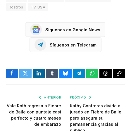
Rostros
TV USA
Síguenos en Google News
Síguenos en Telegram
Facebook
Twitter
LinkedIn
Tumblr
Bluesky
Telegram
WhatsApp
Threads
Copia
enlac
ANTERIOR
PRÓXIMO
Vale Roth regresa a Fiebre
Kathy Contreras divide al
de Baile con puntaje casi
jurado en Fiebre de Baile
perfecto y cuatro meses
pero asegura su
de embarazo
permanencia gracias al
público