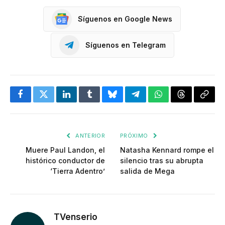
Síguenos en Google News
Síguenos en Telegram
Facebook
Twitter
LinkedIn
Tumblr
Bluesky
Telegram
WhatsApp
Threads
Copia
enlac
ANTERIOR
PRÓXIMO
Muere Paul Landon, el
Natasha Kennard rompe el
histórico conductor de
silencio tras su abrupta
‘Tierra Adentro’
salida de Mega
TVenserio