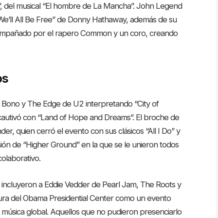
”, del musical “El hombre de La Mancha”. John Legend
We’ll All Be Free” de Donny Hathaway, además de su
acompañado por el rapero Common y un coro, creando
os
 Bono y The Edge de U2 interpretando “City of
 cautivó con “Land of Hope and Dreams”. El broche de
er, quien cerró el evento con sus clásicos “All I Do” y
rsión de “Higher Ground” en la que se le unieron todos
colaborativo.
 incluyeron a Eddie Vedder de Pearl Jam, The Roots y
tura del Obama Presidential Center como un evento
a música global. Aquellos que no pudieron presenciarlo