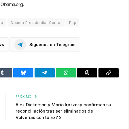
n Obama.org.
ca
Obama Presidential Center
Pop
ws
Síguenos en Telegram
Tumblr
Bluesky
Telegram
WhatsApp
Threads
Copiar
enlace
PRÓXIMO
Alex Dickerson y Mario Irazzoky confirman su
reconciliación tras ser eliminados de
Volverías con tu Ex? 2