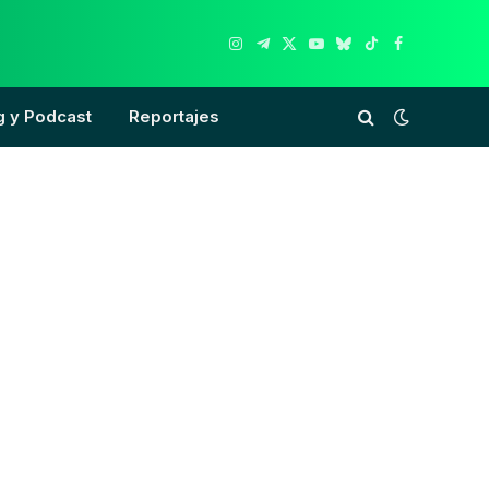
Instagram
Telegram
X
YouTube
Bluesky
TikTok
Facebook
(Twitter)
g y Podcast
Reportajes