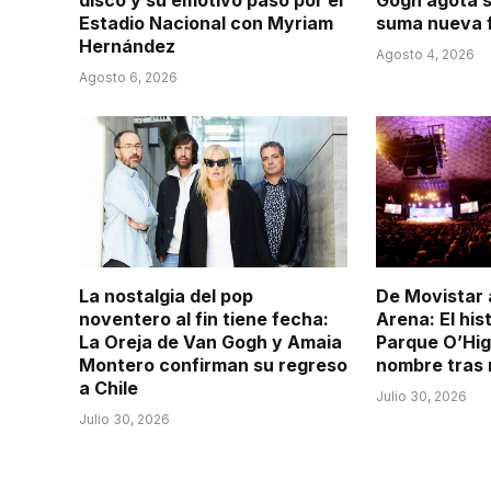
disco y su emotivo paso por el
Gogh agota s
Estadio Nacional con Myriam
suma nueva f
Hernández
Agosto 4, 2026
Agosto 6, 2026
La nostalgia del pop
De Movistar
noventero al fin tiene fecha:
Arena: El his
La Oreja de Van Gogh y Amaia
Parque O’Hig
Montero confirman su regreso
nombre tras
a Chile
Julio 30, 2026
Julio 30, 2026