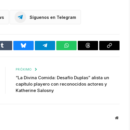
ws
Síguenos en Telegram
Tumblr
Bluesky
Telegram
WhatsApp
Threads
Copiar
enlace
PRÓXIMO
“La Divina Comida: Desafío Duplas” alista un
capítulo playero con reconocidos actores y
Katherine Salosny
Websit