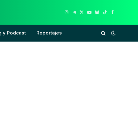
Instagram
Telegram
X
YouTube
Bluesky
TikTok
Facebook
(Twitter)
g y Podcast
Reportajes