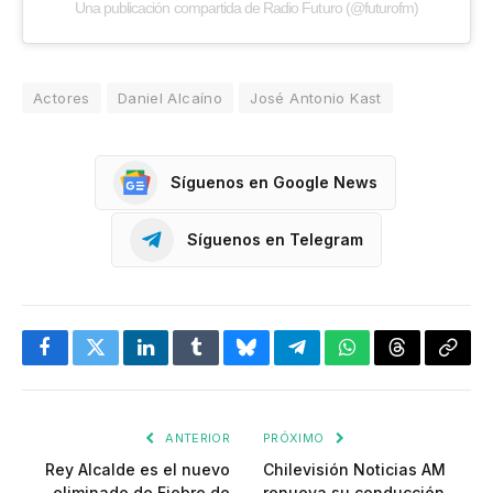
Una publicación compartida de Radio Futuro (@futurofm)
Actores
Daniel Alcaíno
José Antonio Kast
Síguenos en Google News
Síguenos en Telegram
Facebook
Twitter
LinkedIn
Tumblr
Bluesky
Telegram
WhatsApp
Threads
Copia
enlac
ANTERIOR
PRÓXIMO
Rey Alcalde es el nuevo
Chilevisión Noticias AM
eliminado de Fiebre de
renueva su conducción