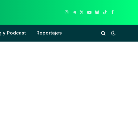
Instagram
Telegram
X
YouTube
Bluesky
TikTok
Facebook
(Twitter)
g y Podcast
Reportajes