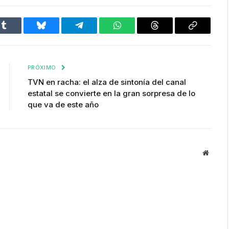
Tumblr
Bluesky
Telegram
WhatsApp
Threads
Copiar
enlace
PRÓXIMO
TVN en racha: el alza de sintonía del canal
estatal se convierte en la gran sorpresa de lo
que va de este año
Websit