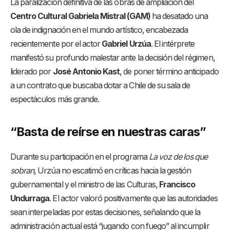
La paralización definitiva de las obras de ampliación del
Centro Cultural Gabriela Mistral (GAM)
ha desatado una
ola de indignación en el mundo artístico, encabezada
recientemente por el actor
Gabriel Urzúa
. El intérprete
manifestó su profundo malestar ante la decisión del régimen,
liderado por
José Antonio Kast
, de poner término anticipado
a un contrato que buscaba dotar a Chile de su sala de
espectáculos más grande.
“Basta de reírse en nuestras caras”
Durante su participación en el programa
La voz de los que
sobran
, Urzúa no escatimó en críticas hacia la gestión
gubernamental y el ministro de las Culturas,
Francisco
Undurraga
. El actor valoró positivamente que las autoridades
sean interpeladas por estas decisiones, señalando que la
administración actual está “jugando con fuego” al incumplir