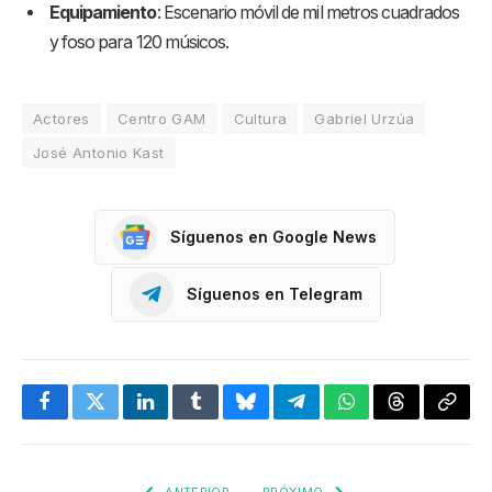
Equipamiento
: Escenario móvil de mil metros cuadrados
y foso para 120 músicos.
Actores
Centro GAM
Cultura
Gabriel Urzúa
José Antonio Kast
Síguenos en Google News
Síguenos en Telegram
Facebook
Twitter
LinkedIn
Tumblr
Bluesky
Telegram
WhatsApp
Threads
Copia
enlac
ANTERIOR
PRÓXIMO