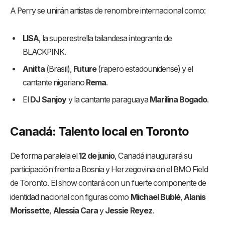
A Perry se unirán artistas de renombre internacional como:
LISA
, la superestrella tailandesa integrante de
BLACKPINK.
Anitta
(Brasil),
Future
(rapero estadounidense) y el
cantante nigeriano
Rema
.
El
DJ Sanjoy
y la cantante paraguaya
Marilina Bogado
.
Canadá: Talento local en Toronto
De forma paralela el
12 de junio
, Canadá inaugurará su
participación frente a Bosnia y Herzegovina en el BMO Field
de Toronto
. El show contará con un fuerte componente de
identidad nacional con figuras como
Michael Bublé
,
Alanis
Morissette
,
Alessia Cara
y
Jessie Reyez
.