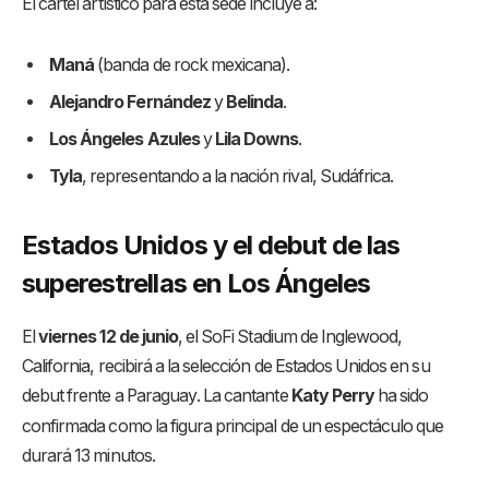
El cartel artístico para esta sede incluye a:
Maná
(banda de rock mexicana).
Alejandro Fernández
y
Belinda
.
Los Ángeles Azules
y
Lila Downs
.
Tyla
, representando a la nación rival, Sudáfrica.
Estados Unidos y el debut de las
superestrellas en Los Ángeles
El
viernes 12 de junio
, el SoFi Stadium de Inglewood,
California, recibirá a la selección de Estados Unidos en su
debut frente a Paraguay
. La cantante
Katy Perry
ha sido
confirmada como la figura principal de un espectáculo que
durará 13 minutos
.