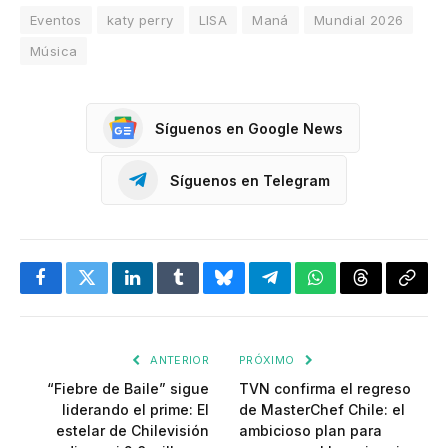
Eventos
katy perry
LISA
Maná
Mundial 2026
Música
Síguenos en Google News
Síguenos en Telegram
Facebook
Twitter
LinkedIn
Tumblr
Bluesky
Telegram
WhatsApp
Threads
Copia
enlac
ANTERIOR
PRÓXIMO
“Fiebre de Baile” sigue
TVN confirma el regreso
liderando el prime: El
de MasterChef Chile: el
estelar de Chilevisión
ambicioso plan para