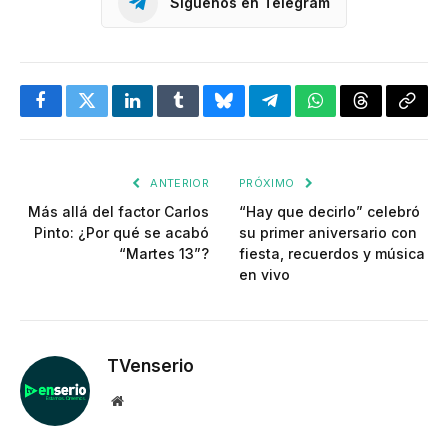
Síguenos en Telegram
Facebook
Twitter
LinkedIn
Tumblr
Bluesky
Telegram
WhatsApp
Threads
Copia
enlac
ANTERIOR
PRÓXIMO
Más allá del factor Carlos
“Hay que decirlo” celebró
Pinto: ¿Por qué se acabó
su primer aniversario con
“Martes 13”?
fiesta, recuerdos y música
en vivo
TVenserio
Website