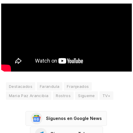
Destacados
Farandula
Franjeados
Maria Paz Arancibia
Rostros
Sigueme
TV+
Síguenos en Google News