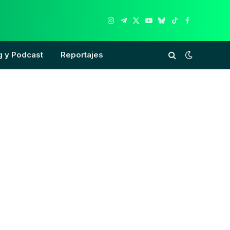
Instagram
Telegram
X
YouTube
Bluesky
TikTok
Facebook
(Twitter)
g y Podcast
Reportajes