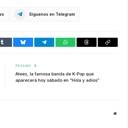
ws
Síguenos en Telegram
Tumblr
Bluesky
Telegram
WhatsApp
Threads
Copiar
enlace
PRÓXIMO
Ateez, la famosa banda de K-Pop que
aparecerá hoy sábado en “Hola y adios”
Websit