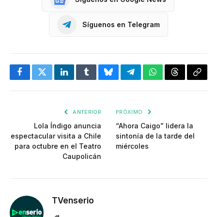
Síguenos en Telegram
Facebook
Twitter
LinkedIn
Tumblr
Bluesky
Telegram
WhatsApp
Threads
Copia
enlac
ANTERIOR
PRÓXIMO
Lola Índigo anuncia
“Ahora Caigo” lidera la
espectacular visita a Chile
sintonía de la tarde del
para octubre en el Teatro
miércoles
Caupolicán
TVenserio
Website