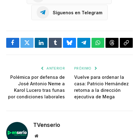
Síguenos en Telegram
Facebook
Twitter
LinkedIn
Tumblr
Bluesky
Telegram
WhatsApp
Threads
Copia
enlac
ANTERIOR
PRÓXIMO
Polémica por defensa de
Vuelve para ordenar la
José Antonio Neme a
casa: Patricio Hernández
Karol Lucero tras funas
retorna a la dirección
por condiciones laborales
ejecutiva de Mega
TVenserio
Website