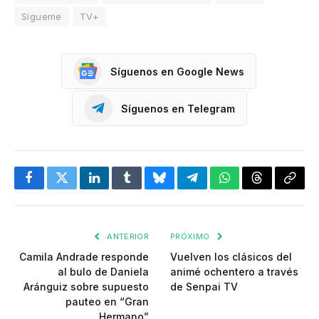
Sigueme
TV+
Síguenos en Google News
Síguenos en Telegram
Facebook
Twitter
LinkedIn
Tumblr
Bluesky
Telegram
WhatsApp
Threads
Copia
enlac
ANTERIOR
PRÓXIMO
Camila Andrade responde
Vuelven los clásicos del
al bulo de Daniela
animé ochentero a través
Aránguiz sobre supuesto
de Senpai TV
pauteo en “Gran
Hermano”