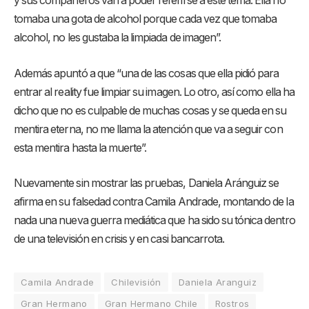
y sus compañeros van a poder referirse a este tema. Ella no
tomaba una gota de alcohol porque cada vez que tomaba
alcohol, no les gustaba la limpiada de imagen”.
Además apuntó a que “una de las cosas que ella pidió para
entrar al reality fue limpiar su imagen. Lo otro, así como ella ha
dicho que no es culpable de muchas cosas y se queda en su
mentira eterna, no me llama la atención que va a seguir con
esta mentira hasta la muerte”.
Nuevamente sin mostrar las pruebas, Daniela Aránguiz se
afirma en su falsedad contra Camila Andrade, montando de la
nada una nueva guerra mediática que ha sido su tónica dentro
de una televisión en crisis y en casi bancarrota.
Camila Andrade
Chilevisión
Daniela Aranguiz
Gran Hermano
Gran Hermano Chile
Rostros