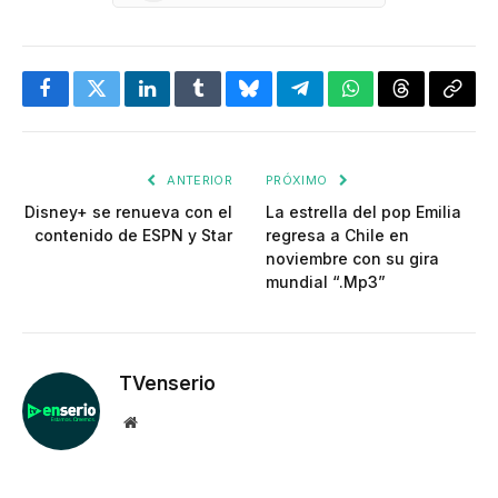
Facebook
Twitter
LinkedIn
Tumblr
Bluesky
Telegram
WhatsApp
Threads
Copia
enlac
ANTERIOR
PRÓXIMO
Disney+ se renueva con el
La estrella del pop Emilia
contenido de ESPN y Star
regresa a Chile en
noviembre con su gira
mundial “.Mp3”
TVenserio
Website