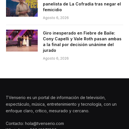
panelista de La Cofradía tras negar el
femicidio
Agosto 6, 2026
Giro inesperado en Fiebre de Baile:
Cony Capelli y Vale Roth pasan ambas
a la final por decisión unánime del
jurado
Agosto 6, 2026
TVenserio es un portal de información de televisión,
espectáculo, música, entretenimiento y tecnología, con un
enfoque claro, crítico, mesurado y cercano.
Contacto: hola@tvenserio.com