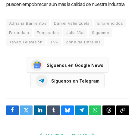
pueden empobrecer aún más la calidad de nuestra industria.
Adriana Barrientos
Daniel Valenzuela
Emprendidos
Farandula
Franjeados
Julia Vial
Sigueme
Tevex Televisión
TV+
Zona de Estrellas
Síguenos en Google News
Síguenos en Telegram
Facebook
Twitter
LinkedIn
Tumblr
Bluesky
Telegram
WhatsApp
Threads
Copia
enlac