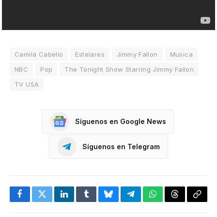
Camila Cabello
Estelares
Jimmy Fallon
Musica
NBC
Pop
The Tonight Show Starring Jimmy Fallon
TV USA
Síguenos en Google News
Síguenos en Telegram
Facebook
Twitter
LinkedIn
Tumblr
Bluesky
Telegram
WhatsApp
Threads
Copia
enlac