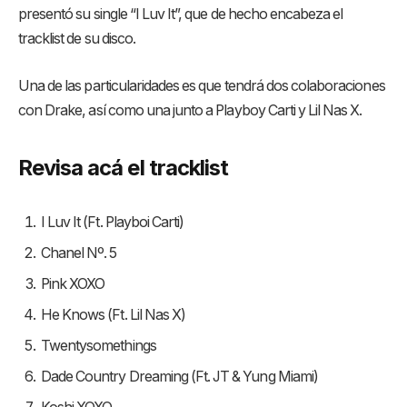
presentó su single “I Luv It”, que de hecho encabeza el
tracklist de su disco.
Una de las particularidades es que tendrá dos colaboraciones
con Drake, así como una junto a Playboy Carti y Lil Nas X.
Revisa acá el tracklist
I Luv It (Ft. Playboi Carti)
Chanel Nº. 5
Pink XOXO
He Knows (Ft. Lil Nas X)
Twentysomethings
Dade Country Dreaming (Ft. JT & Yung Miami)