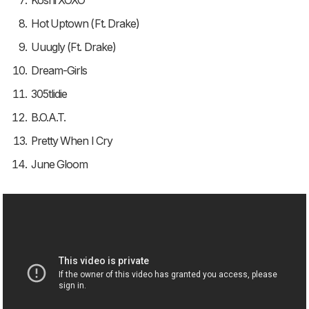
Koshi XOXO
Hot Uptown (Ft. Drake)
Uuugly (Ft. Drake)
Dream-Girls
305tlidie
B.O.A.T.
Pretty When I Cry
June Gloom