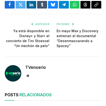
Facebook
Twitter
LinkedIn
Tumblr
Bluesky
Telegram
WhatsApp
Threads
Copia
enlac
ANTERIOR
PRÓXIMO
Ya está disponible en
En mayo Max y Discovery
Disney+ y Star+ el
estrenan el documental
concierto de Tini Stoessel
“Desenmascarando a
“Un mechón de pelo”
Spacey”
TVenserio
Website
POSTS
RELACIONADOS