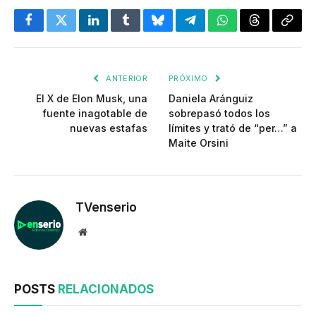
Facebook
Twitter
LinkedIn
Tumblr
Bluesky
Telegram
WhatsApp
Threads
Copia
enlac
ANTERIOR
PRÓXIMO
El X de Elon Musk, una
Daniela Aránguiz
fuente inagotable de
sobrepasó todos los
nuevas estafas
límites y trató de “per…” a
Maite Orsini
TVenserio
Website
POSTS
RELACIONADOS