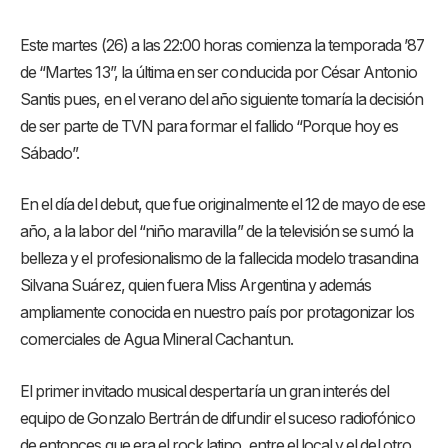
Este martes (26) a las 22:00 horas comienza la temporada ’87
de “Martes 13”, la última en ser conducida por César Antonio
Santis pues, en el verano del año siguiente tomaría la decisión
de ser parte de TVN para formar el fallido “Porque hoy es
Sábado”.
En el día del debut, que fue originalmente el 12 de mayo de ese
año, a la labor del “niño maravilla” de la televisión se sumó la
belleza y el profesionalismo de la fallecida modelo trasandina
Silvana Suárez, quien fuera Miss Argentina y además
ampliamente conocida en nuestro país por protagonizar los
comerciales de Agua Mineral Cachantun.
El primer invitado musical despertaría un gran interés del
equipo de Gonzalo Bertrán de difundir el suceso radiofónico
de entonces que era el rock latino, entre el local y el del otro