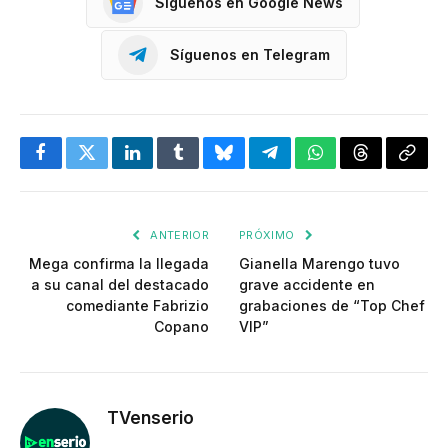
Síguenos en Google News
Síguenos en Telegram
Facebook
Twitter
LinkedIn
Tumblr
Bluesky
Telegram
WhatsApp
Threads
Copia
enlac
ANTERIOR
PRÓXIMO
Mega confirma la llegada
Gianella Marengo tuvo
a su canal del destacado
grave accidente en
comediante Fabrizio
grabaciones de “Top Chef
Copano
VIP”
TVenserio