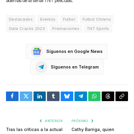
además de la señal TNT películas.
Destacados
Eventos
Futbol
Futbol Chileno
Gala Cracks 2023
Premiaciones
TNT Sports
Síguenos en Google News
Síguenos en Telegram
Facebook
Twitter
LinkedIn
Tumblr
Bluesky
Telegram
WhatsApp
Threads
Copia
enlac
ANTERIOR
PRÓXIMO
Tras las críticas a la actual
Cathy Barriga, quien