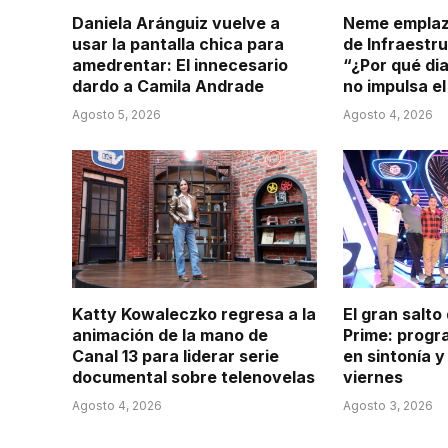
Daniela Aránguiz vuelve a
Neme emplaza
usar la pantalla chica para
de Infraestru
amedrentar: El innecesario
“¿Por qué di
dardo a Camila Andrade
no impulsa e
Agosto 5, 2026
Agosto 4, 2026
Katty Kowaleczko regresa a la
El gran salto
animación de la mano de
Prime: prog
Canal 13 para liderar serie
en sintonía y
documental sobre telenovelas
viernes
Agosto 4, 2026
Agosto 3, 2026