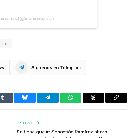
lurinacional (@revolucionciclista)
T13
ws
Síguenos en Telegram
Tumblr
Bluesky
Telegram
WhatsApp
Threads
Copiar
enlace
PRÓXIMO
Se tiene que ir: Sebastián Ramírez ahora