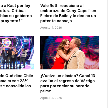
 a Kast por ley
Vale Roth reacciona al
ctura Crítica:
embarazo de Cony Capelli en
ablos su gobierno
Fiebre de Baile y le dedica un
l proyecto?”
potente consejo
Agosto 4, 2026
 de Qué dice Chile
¿Vuelve un clásico? Canal 13
rama crece 23%
evalúa el regreso de Vértigo
 se consolida los
para potenciar su horario
prime
Agosto 3, 2026