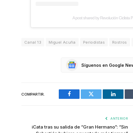
A post shared by Revolución Ciclista P
Canal 13
Miguel Acuña
Periodistas
Rostros
Síguenos en Google Ne
COMPARTIR.
Facebook
Twitter
LinkedIn
ANTERIOR
iCata tras su salida de “Gran Hermano”: “Sin