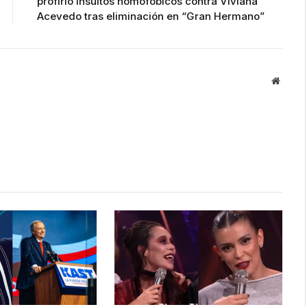
profirió insultos homofóbicos contra Viviana
Acevedo tras eliminación en “Gran Hermano”
Websit