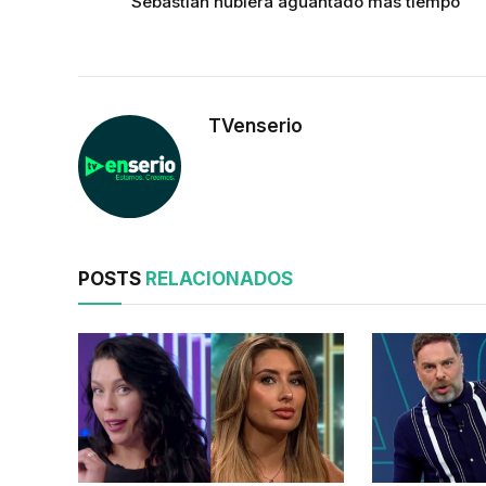
Sebastián hubiera aguantado más tiempo”
TVenserio
POSTS
RELACIONADOS