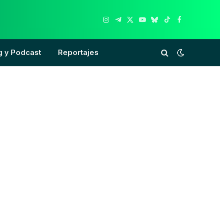
Instagram
Telegram
X
YouTube
Bluesky
TikTok
Facebook
(Twitter)
g y Podcast
Reportajes