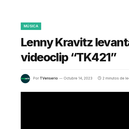
MÚSICA
Lenny Kravitz levant
videoclip “TK421”
Por
TVenserio
Octubre 14, 2023
2 minutos de le