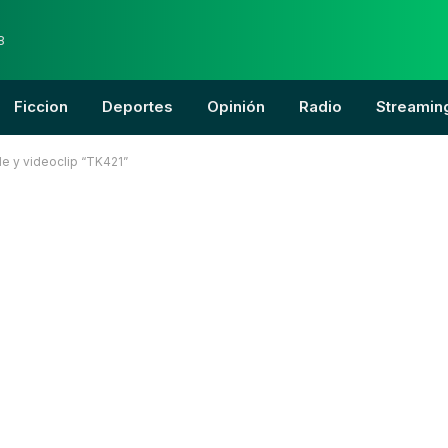
8
Ficcion
Deportes
Opinión
Radio
Streamin
le y videoclip “TK421”