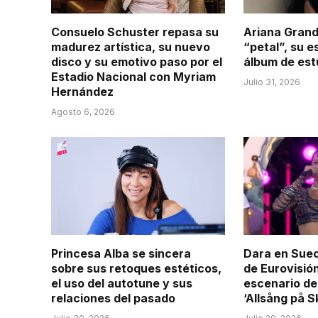
Consuelo Schuster repasa su
Ariana Grand
madurez artística, su nuevo
“petal”, su 
disco y su emotivo paso por el
álbum de est
Estadio Nacional con Myriam
Julio 31, 2026
Hernández
Agosto 6, 2026
Princesa Alba se sincera
Dara en Suec
sobre sus retoques estéticos,
de Eurovisió
el uso del autotune y sus
escenario del
relaciones del pasado
‘Allsång på 