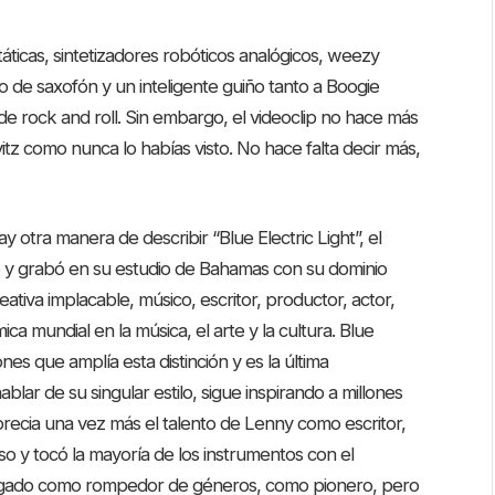
áticas, sintetizadores robóticos analógicos, weezy
lo de saxofón y un inteligente guiño tanto a Boogie
e rock and roll. Sin embargo, el videoclip no hace más
avitz como nunca lo habías visto. No hace falta decir más,
y otra manera de describir “Blue Electric Light”, el
y grabó en su estudio de Bahamas con su dominio
ativa implacable, músico, escritor, productor, actor,
ca mundial en la música, el arte y la cultura. Blue
es que amplía esta distinción y es la última
ar de su singular estilo, sigue inspirando a millones
recia una vez más el talento de Lenny como escritor,
o y tocó la mayoría de los instrumentos con el
u legado como rompedor de géneros, como pionero, pero