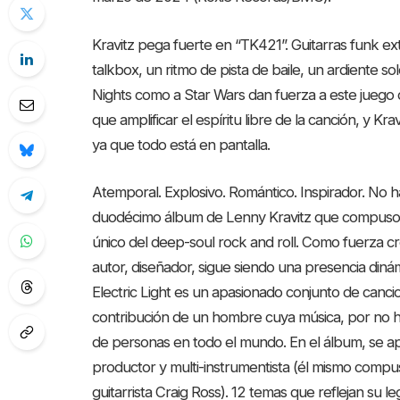
Kravitz pega fuerte en “TK421”. Guitarras funk ext
talkbox, un ritmo de pista de baile, un ardiente so
Nights como a Star Wars dan fuerza a este juego d
que amplificar el espíritu libre de la canción, y Kr
ya que todo está en pantalla.
Atemporal. Explosivo. Romántico. Inspirador. No ha
duodécimo álbum de Lenny Kravitz que compuso 
único del deep-soul rock and roll. Como fuerza cre
autor, diseñador, sigue siendo una presencia dinámi
Electric Light es un apasionado conjunto de cancion
contribución de un hombre cuya música, por no habl
de personas en todo el mundo. En el álbum, se ap
productor y multi-instrumentista (él mismo compus
guitarrista Craig Ross). 12 temas que reflejan s