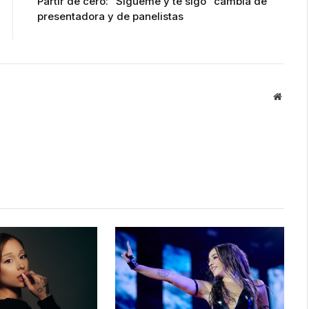
Partir de cero: “Sígueme y te sigo” cambia de
presentadora y de panelistas
Websit