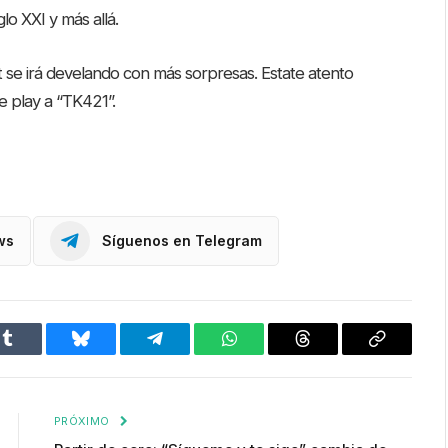
lo XXI y más allá.
t se irá develando con más sorpresas. Estate atento
e play a “TK421”.
ws
Síguenos en Telegram
Tumblr
Bluesky
Telegram
WhatsApp
Threads
Copiar
enlace
PRÓXIMO