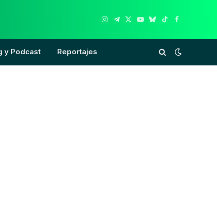
Instagram
Telegram
X
YouTube
Bluesky
TikTok
Facebook
(Twitter)
g y Podcast
Reportajes