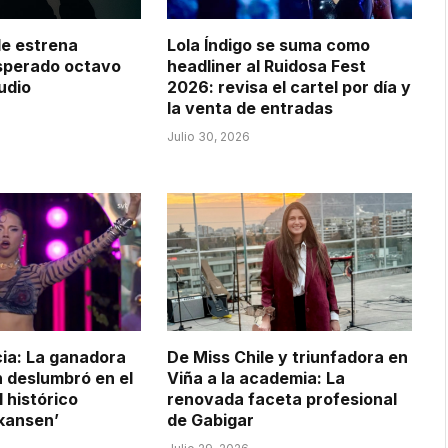
e estrena
Lola Índigo se suma como
esperado octavo
headliner al Ruidosa Fest
udio
2026: revisa el cartel por día y
la venta de entradas
Julio 30, 2026
ia: La ganadora
De Miss Chile y triunfadora en
n deslumbró en el
Viña a la academia: La
 histórico
renovada faceta profesional
Skansen’
de Gabigar