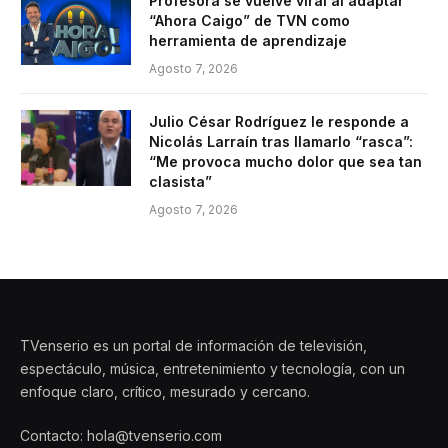
Profesora se vuelve viral al adaptar
“Ahora Caigo” de TVN como
herramienta de aprendizaje
Agosto 7, 2026
Julio César Rodríguez le responde a
Nicolás Larraín tras llamarlo “rasca”:
“Me provoca mucho dolor que sea tan
clasista”
Agosto 7, 2026
TVenserio es un portal de información de televisión,
espectáculo, música, entretenimiento y tecnología, con un
enfoque claro, crítico, mesurado y cercano.
Contacto: hola@tvenserio.com