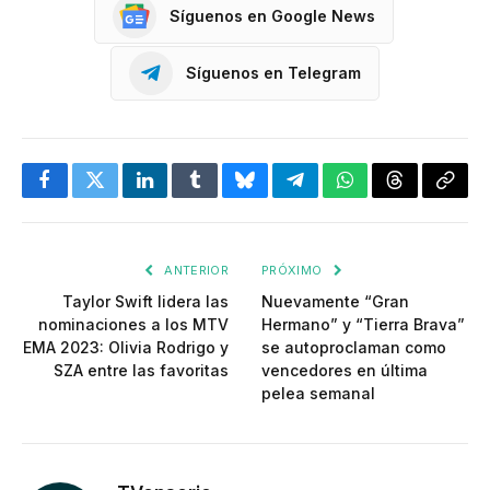
Síguenos en Google News
Síguenos en Telegram
Facebook
Twitter
LinkedIn
Tumblr
Bluesky
Telegram
WhatsApp
Threads
Copia
enlac
ANTERIOR
PRÓXIMO
Taylor Swift lidera las
Nuevamente “Gran
nominaciones a los MTV
Hermano” y “Tierra Brava”
EMA 2023: Olivia Rodrigo y
se autoproclaman como
SZA entre las favoritas
vencedores en última
pelea semanal