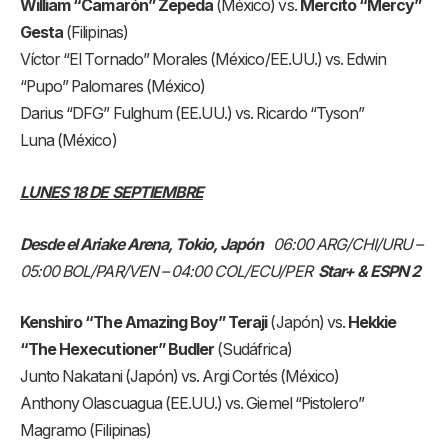
William “Camarón” Zepeda
(México) vs.
Mercito “Mercy”
Gesta
(Filipinas)
Víctor “El Tornado” Morales (México/EE.UU.) vs. Edwin
“Pupo” Palomares (México)
Darius “DFG” Fulghum (EE.UU.) vs. Ricardo “Tyson”
Luna (México)
LUNES 18 DE SEPTIEMBRE
Desde el Ariake Arena, Tokio, Japón
06:00 ARG/CHI/URU –
05:00 BOL/PAR/VEN – 04:00 COL/ECU/PER
Star+ & ESPN 2
Kenshiro “The Amazing Boy” Teraji
(Japón) vs.
Hekkie
“The Hexecutioner” Budler
(Sudáfrica)
Junto Nakatani (Japón) vs. Argi Cortés (México)
Anthony Olascuagua (EE.UU.) vs. Giemel “Pistolero”
Magramo (Filipinas)