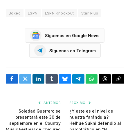
Boxeo
ESPN
ESPN Knockout
Star Plus
Síguenos en Google News
Síguenos en Telegram
Facebook
Twitter
LinkedIn
Tumblr
Bluesky
Telegram
WhatsApp
Threads
Copia
enlac
ANTERIOR
PRÓXIMO
Soledad Guerrero se
¿Y este es el nivel de
presentará este 30 de
nuestra farándula?:
septiembre en el Country
Helhue Sukni defendió al
Music Festival de Chicureo
narcotráfico en “El