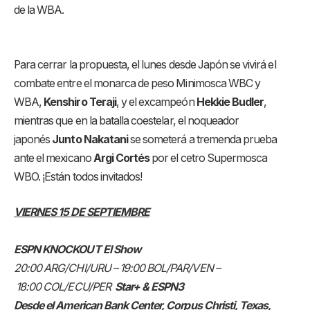
de la WBA.
Para cerrar la propuesta, el lunes desde Japón se vivirá el
combate entre el monarca de peso Minimosca WBC y
WBA,
Kenshiro Teraji
, y el excampeón
Hekkie Budler
,
mientras que en la batalla coestelar, el noqueador
japonés
Junto Nakatani
se someterá a tremenda prueba
ante el mexicano
Argi Cortés
por el cetro Supermosca
WBO. ¡Están todos invitados!
VIERNES 15 DE SEPTIEMBRE
ESPN KNOCKOUT El Show
20:00 ARG/CHI/URU – 19:00 BOL/PAR/VEN –
18:00 COL/ECU/PER
Star+ & ESPN3
Desde el American Bank Center, Corpus Christi, Texas,