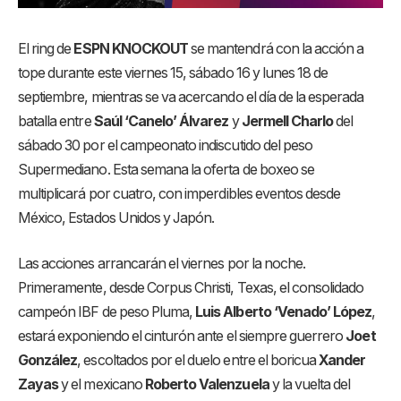
El ring de
ESPN KNOCKOUT
se mantendrá con la acción a
tope durante este viernes 15, sábado 16 y lunes 18 de
septiembre, mientras se va acercando el día de la esperada
batalla entre
Saúl ‘Canelo’ Álvarez
y
Jermell Charlo
del
sábado 30 por el campeonato indiscutido del peso
Supermediano. Esta semana la oferta de boxeo se
multiplicará por cuatro, con imperdibles eventos desde
México, Estados Unidos y Japón.
Las acciones arrancarán el viernes por la noche.
Primeramente, desde Corpus Christi, Texas, el consolidado
campeón IBF de peso Pluma,
Luis Alberto ‘Venado’ López
,
estará exponiendo el cinturón ante el siempre guerrero
Joet
González
, escoltados por el duelo entre el boricua
Xander
Zayas
y el mexicano
Roberto Valenzuela
y la vuelta del