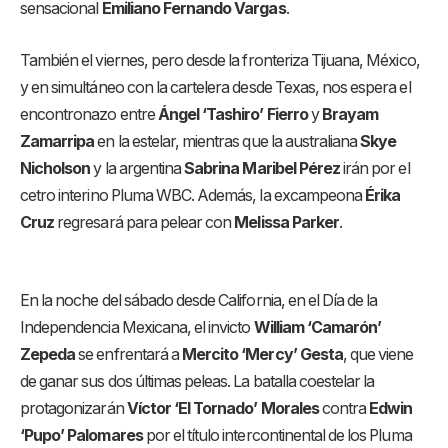
sensacional
Emiliano Fernando Vargas
.
También el viernes, pero desde la fronteriza Tijuana, México,
y en simultáneo con la cartelera desde Texas, nos espera el
encontronazo entre
Ángel ‘Tashiro’ Fierro
y
Brayam
Zamarripa
en la estelar, mientras que la australiana
Skye
Nicholson
y la argentina
Sabrina Maribel Pérez
irán por el
cetro interino Pluma WBC. Además, la excampeona
Érika
Cruz
regresará para pelear con
Melissa Parker
.
En la noche del sábado desde California, en el Día de la
Independencia Mexicana, el invicto
William ‘Camarón’
Zepeda
se enfrentará a
Mercito ‘Mercy’ Gesta
, que viene
de ganar sus dos últimas peleas. La batalla coestelar la
protagonizarán
Víctor ‘El Tornado’ Morales
contra
Edwin
‘Pupo’ Palomares
por el título intercontinental de los Pluma