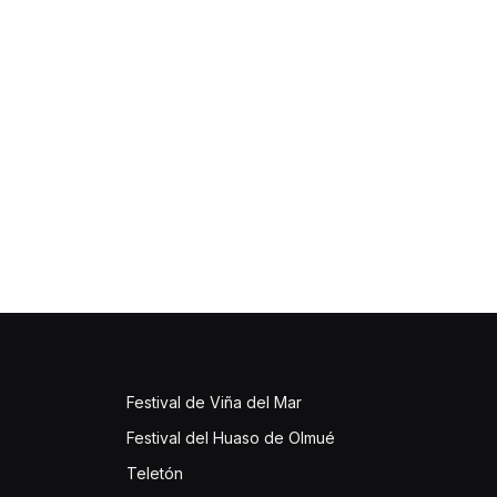
Festival de Viña del Mar
Festival del Huaso de Olmué
Teletón