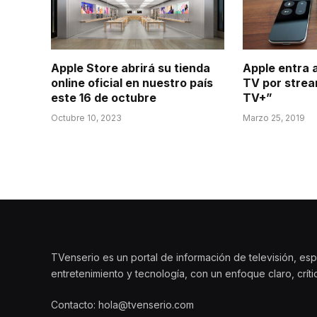
Apple Store abrirá su tienda
Apple entra a
online oficial en nuestro país
TV por strea
este 16 de octubre
TV+”
Octubre 10, 2023
Marzo 25, 2019
TVenserio es un portal de información de televisión, esp
entretenimiento y tecnología, con un enfoque claro, crít
Contacto: hola@tvenserio.com