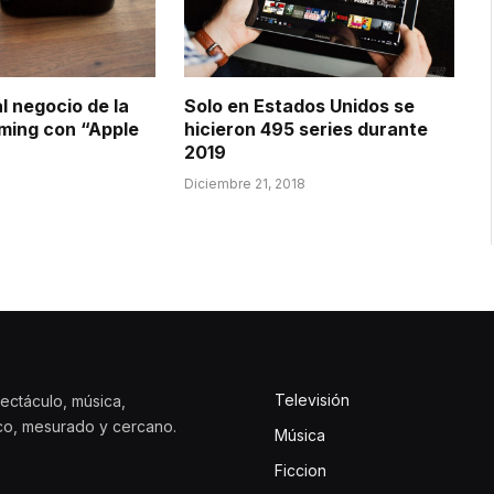
l negocio de la
Solo en Estados Unidos se
ming con “Apple
hicieron 495 series durante
2019
Diciembre 21, 2018
Televisión
ectáculo, música,
ico, mesurado y cercano.
Música
Ficcion