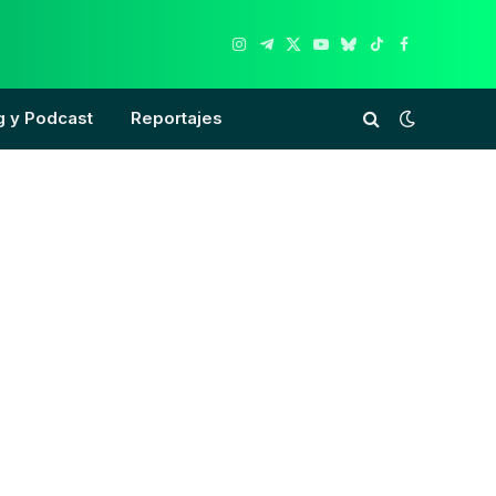
Instagram
Telegram
X
YouTube
Bluesky
TikTok
Facebook
(Twitter)
g y Podcast
Reportajes