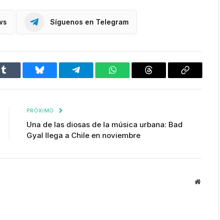
ws
Síguenos en Telegram
Tumblr
Bluesky
Telegram
WhatsApp
Threads
Copiar
enlace
PRÓXIMO
Una de las diosas de la música urbana: Bad
Gyal llega a Chile en noviembre
Websit