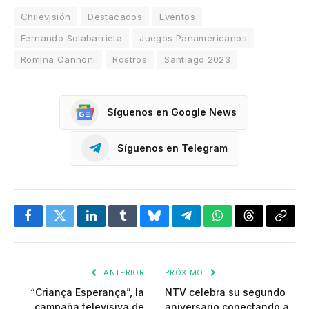
Chilevisión
Destacados
Eventos
Fernando Solabarrieta
Juegos Panamericanos
Romina Cannoni
Rostros
Santiago 2023
Síguenos en Google News
Síguenos en Telegram
Facebook
Twitter
LinkedIn
Tumblr
Bluesky
Telegram
WhatsApp
Threads
Copia
enlac
ANTERIOR
PRÓXIMO
“Criança Esperança”, la
NTV celebra su segundo
campaña televisiva de
aniversario conectando a